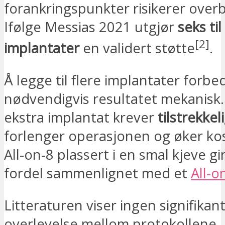
forankringspunkter risikerer overb
Ifølge Messias 2021 utgjør
seks til
[2]
implantater
en validert støtte
.
Å legge til flere implantater forbe
nødvendigvis resultatet mekanisk.
ekstra implantat krever
tilstrekke
forlenger operasjonen og øker ko
All-on-8 plassert i en smal kjeve gi
fordel sammenlignet med et
All-o
Litteraturen viser ingen signifikant 
overlevelse mellom protokollene. 