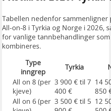
Tabellen nedenfor sammenligner p
All-on-8 i Tyrkia og Norge i 2026, 
for vanlige tannbehandlinger som
kombineres.
Type
Tyrkia
inngrep
All on 8 (per
3 900 € til 7
14 50
kjeve)
400 €
850 
All on 6 (per
3 500 € til 5
12 50
kjeve)
900 €
500 