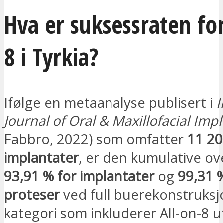
Hva er suksessraten for
8 i Tyrkia?
Ifølge en metaanalyse publisert i
I
Journal of Oral & Maxillofacial Imp
Fabbro, 2022) som omfatter
11 2
implantater
, er den kumulative ov
93,91 % for implantater
og
99,31 
proteser
ved full buerekonstruksj
kategori som inkluderer All-on-8 ut