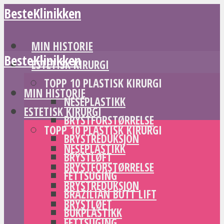
BesteKlinikken
MIN HISTORIE
BesteKlinikken
ESTETISK KIRURGI
TOPP 10 PLASTISK KIRURGI
MIN HISTORIE
NESEPLASTIKK
ESTETISK KIRURGI
BRYSTFORSTØRRELSE
TOPP 10 PLASTISK KIRURGI
BRYSTREDUKSJON
NESEPLASTIKK
BRYSTLØFT
BRYSTFORSTØRRELSE
FETTSUGING
BRYSTREDUKSJON
BRAZILIAN BUTT LIFT
BRYSTLØFT
BUKPLASTIKK
FETTSUGING