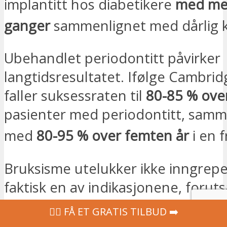
implantitt hos diabetikere
med me
ganger
sammenlignet med dårlig k
Ubehandlet periodontitt påvirker
langtidsresultatet. Ifølge Cambri
faller suksessraten til
80-85 % over
pasienter med periodontitt, samm
med
80-95 % over femten år
i en 
Bruksisme utelukker ikke inngrepe
faktisk en av indikasjonene, foruts
kompenseres med en
natteskinn
s
‍👩‍⚕ FÅ ET GRATIS TILBUD ➡️
uten unntak.