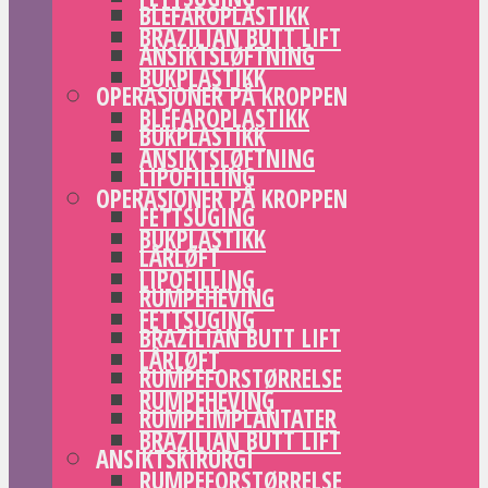
BLEFAROPLASTIKK
BRAZILIAN BUTT LIFT
ANSIKTSLØFTNING
BUKPLASTIKK
OPERASJONER PÅ KROPPEN
BLEFAROPLASTIKK
BUKPLASTIKK
ANSIKTSLØFTNING
LIPOFILLING
OPERASJONER PÅ KROPPEN
FETTSUGING
BUKPLASTIKK
LÅRLØFT
LIPOFILLING
RUMPEHEVING
FETTSUGING
BRAZILIAN BUTT LIFT
LÅRLØFT
RUMPEFORSTØRRELSE
RUMPEHEVING
RUMPEIMPLANTATER
BRAZILIAN BUTT LIFT
ANSIKTSKIRURGI
RUMPEFORSTØRRELSE