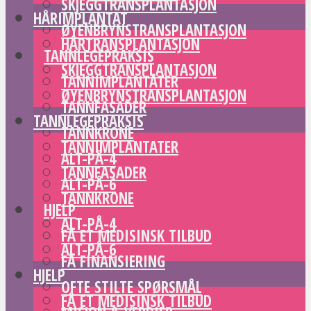
SKJEGGTRANSPLANTASJON
HÅRIMPLANTAT
ØYENBRYNSTRANSPLANTASJON
HÅRTRANSPLANTASJON
TANNLEGEPRAKSIS
SKJEGGTRANSPLANTASJON
TANNIMPLANTATER
ØYENBRYNSTRANSPLANTASJON
TANNFASADER
TANNLEGEPRAKSIS
TANNKRONE
TANNIMPLANTATER
ALT-PÅ-4
TANNFASADER
ALT-PÅ-6
TANNKRONE
HJELP
ALT-PÅ-4
FÅ ET MEDISINSK TILBUD
ALT-PÅ-6
FÅ FINANSIERING
HJELP
OFTE STILTE SPØRSMÅL
FÅ ET MEDISINSK TILBUD