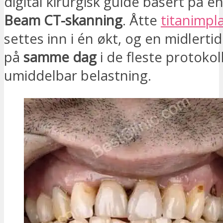
digital kirurgisk guide basert på e
Beam CT-skanning
. Åtte
titanimpl
settes inn i én økt, og en midlerti
på
samme dag
i de fleste protoko
umiddelbar belastning.