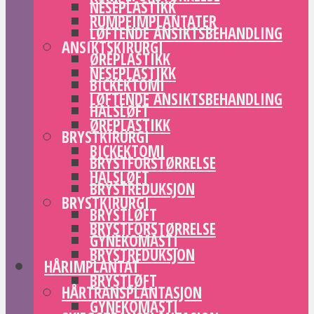
NESEPLASTIKK
RUMPEIMPLANTATER
LØFTENDE ANSIKTSBEHANDLING
ANSIKTSKIRURGI
ØREPLASTIKK
NESEPLASTIKK
BICKEKTOMI
LØFTENDE ANSIKTSBEHANDLING
HALSLØFT
ØREPLASTIKK
BRYSTKIRURGI
BICKEKTOMI
BRYSTFORSTØRRELSE
HALSLØFT
BRYSTREDUKSJON
BRYSTKIRURGI
BRYSTLØFT
BRYSTFORSTØRRELSE
GYNEKOMASTI
BRYSTREDUKSJON
HÅRIMPLANTAT
BRYSTLØFT
HÅRTRANSPLANTASJON
GYNEKOMASTI