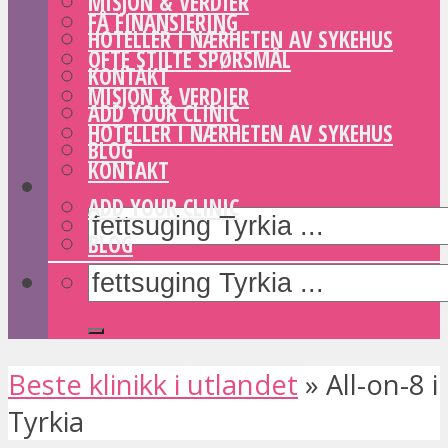
MISJON & VERDIER
FÅ FINANSIERING
HOTELLER I NÆRHETEN AV SYKEHUS
OFTE STILTE SPØRSMÅL
KONTAKT
MISJON & VERDIER
ADD YOUR CLINIC
HOTELLER I NÆRHETEN AV SYKEHUS
BLOG
KONTAKT
ADD YOUR CLINIC
BLOG
Beste klinikk i utlandet
»
All-on-8 i
Tyrkia