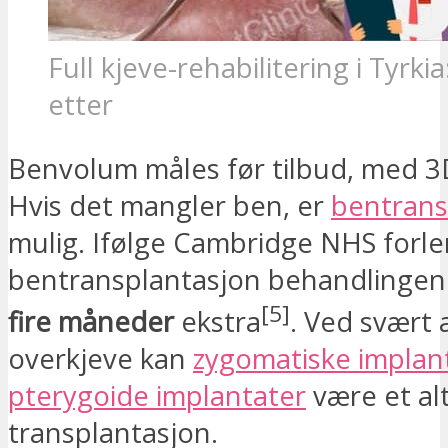
Full kjeve-rehabilitering i Tyrkia
etter
Benvolum måles før tilbud, med 3
Hvis det mangler ben, er
bentrans
mulig. Ifølge Cambridge NHS forl
bentransplantasjon behandlinge
[5]
fire måneder
ekstra
. Ved svært 
overkjeve kan
zygomatiske implan
pterygoide implantater
være et alt
transplantasjon.