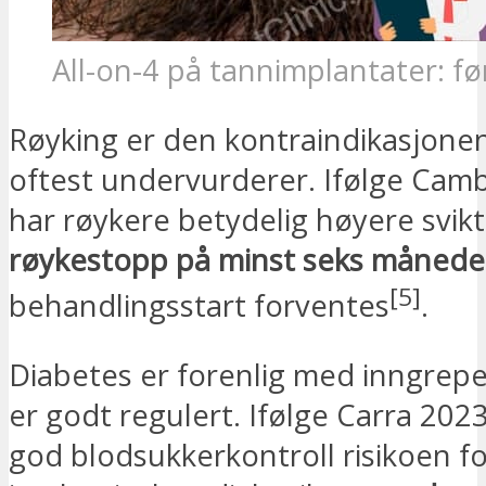
All-on-4 på tannimplantater: fø
Røyking er den kontraindikasjone
oftest undervurderer. Ifølge Cam
har røykere betydelig høyere svikt
røykestopp på minst seks månede
[5]
behandlingsstart forventes
.
Diabetes er forenlig med inngrepe
er godt regulert. Ifølge Carra 202
god blodsukkerkontroll risikoen fo