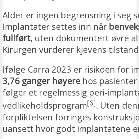
Alder er ingen begrensning i seg s
Implantater settes inn når
benvek
fullført
, uten dokumentert øvre a
Kirurgen vurderer kjevens tilstand 
Ifølge Carra 2023 er risikoen for i
3,76 ganger høyere
hos pasienter
følger et regelmessig peri-implant
[6]
vedlikeholdsprogram
. Uten de
forpliktelsen forringes konstruks
uansett hvor godt implantatene er