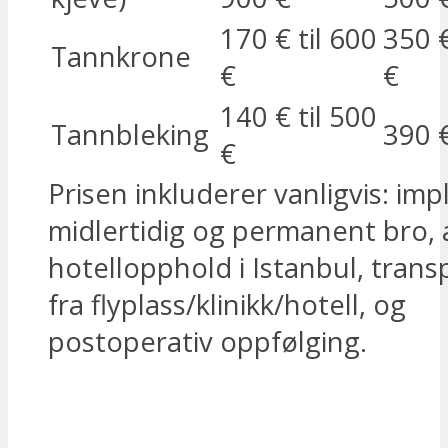
170 € til 600
350 €
Tannkrone
€
€
140 € til 500
Tannbleking
390 €
€
Prisen inkluderer vanligvis: imp
midlertidig og permanent bro, 
hotellopphold i Istanbul, transp
fra flyplass/klinikk/hotell, og
postoperativ oppfølging.
Få et gratis tilbud