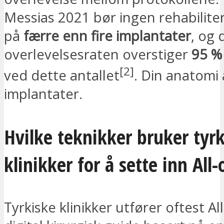
Messias 2021 bør ingen rehabilite
på
færre enn fire implantater
, og 
overlevelsesraten overstiger
95 %
[2]
ved dette antallet
. Din anatomi 
implantater.
Hvilke teknikker bruker tyr
klinikker for å sette inn All-
Tyrkiske klinikker utfører oftest A