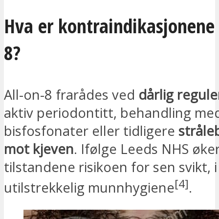
Hva er kontraindikasjonene 
8?
All-on-8 frarådes ved
dårlig regule
aktiv periodontitt, behandling me
bisfosfonater eller tidligere
stråle
mot kjeven
. Ifølge Leeds NHS øker
tilstandene risikoen for sen svikt, 
[4]
utilstrekkelig munnhygiene
.