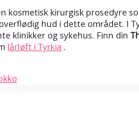
r en kosmetisk kirurgisk prosedyre s
 overflødig hud i dette området. I 
nte klinikker og sykehus. Finn din
Th
om
lårløft i Tyrkia
.
okko