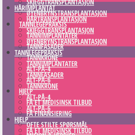
SKJEGGTRANSPLANTASJON
HÅRIMPLANTAT
ØYENBRYNSTRANSPLANTASJON
HÅRTRANSPLANTASJON
TANNLEGEPRAKSIS
SKJEGGTRANSPLANTASJON
TANNIMPLANTATER
ØYENBRYNSTRANSPLANTASJON
TANNFASADER
TANNLEGEPRAKSIS
TANNKRONE
TANNIMPLANTATER
ALT-PÅ-4
TANNFASADER
ALT-PÅ-6
TANNKRONE
HJELP
ALT-PÅ-4
FÅ ET MEDISINSK TILBUD
ALT-PÅ-6
FÅ FINANSIERING
HJELP
OFTE STILTE SPØRSMÅL
FÅ ET MEDISINSK TILBUD