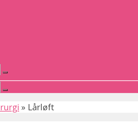
irurgi
»
Lårløft