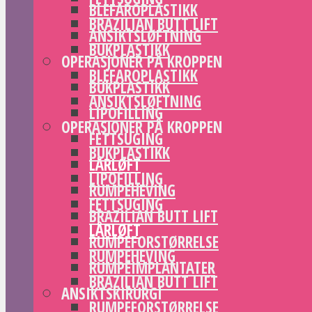
BLEFAROPLASTIKK
BRAZILIAN BUTT LIFT
ANSIKTSLØFTNING
BUKPLASTIKK
OPERASJONER PÅ KROPPEN
BLEFAROPLASTIKK
BUKPLASTIKK
ANSIKTSLØFTNING
LIPOFILLING
OPERASJONER PÅ KROPPEN
FETTSUGING
BUKPLASTIKK
LÅRLØFT
LIPOFILLING
RUMPEHEVING
FETTSUGING
BRAZILIAN BUTT LIFT
LÅRLØFT
RUMPEFORSTØRRELSE
RUMPEHEVING
RUMPEIMPLANTATER
BRAZILIAN BUTT LIFT
ANSIKTSKIRURGI
RUMPEFORSTØRRELSE