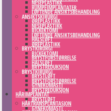
NESEPLASTIKK
RUMPEIMPLANTATER
LØFTENDE ANSIKTSBEHANDLING
ANSIKTSKIRURGI
ØREPLASTIKK
NESEPLASTIKK
BICKEKTOMI
LØFTENDE ANSIKTSBEHANDLING
HALSLØFT
ØREPLASTIKK
BRYSTKIRURGI
BICKEKTOMI
BRYSTFORSTØRRELSE
HALSLØFT
BRYSTREDUKSJON
BRYSTKIRURGI
BRYSTLØFT
BRYSTFORSTØRRELSE
GYNEKOMASTI
BRYSTREDUKSJON
HÅRIMPLANTAT
BRYSTLØFT
HÅRTRANSPLANTASJON
GYNEKOMASTI