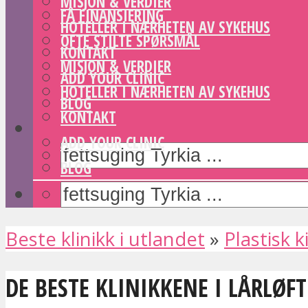
MISJON & VERDIER
FÅ FINANSIERING
HOTELLER I NÆRHETEN AV SYKEHUS
OFTE STILTE SPØRSMÅL
KONTAKT
MISJON & VERDIER
ADD YOUR CLINIC
HOTELLER I NÆRHETEN AV SYKEHUS
BLOG
KONTAKT
ADD YOUR CLINIC
BLOG
Beste klinikk i utlandet
»
Plastisk k
DE BESTE KLINIKKENE I LÅRLØFT