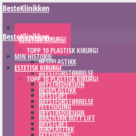
BesteKlinikken
MIN HISTORIE
BesteKlinikken
ESTETISK KIRURGI
TOPP 10 PLASTISK KIRURGI
MIN HISTORIE
NESEPLASTIKK
ESTETISK KIRURGI
BRYSTFORSTØRRELSE
TOPP 10 PLASTISK KIRURGI
BRYSTREDUKSJON
NESEPLASTIKK
BRYSTLØFT
BRYSTFORSTØRRELSE
FETTSUGING
BRYSTREDUKSJON
BRAZILIAN BUTT LIFT
BRYSTLØFT
BUKPLASTIKK
FETTSUGING