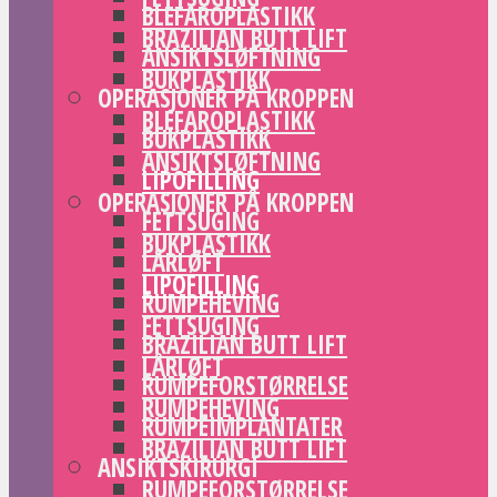
BLEFAROPLASTIKK
BRAZILIAN BUTT LIFT
ANSIKTSLØFTNING
BUKPLASTIKK
OPERASJONER PÅ KROPPEN
BLEFAROPLASTIKK
BUKPLASTIKK
ANSIKTSLØFTNING
LIPOFILLING
OPERASJONER PÅ KROPPEN
FETTSUGING
BUKPLASTIKK
LÅRLØFT
LIPOFILLING
RUMPEHEVING
FETTSUGING
BRAZILIAN BUTT LIFT
LÅRLØFT
RUMPEFORSTØRRELSE
RUMPEHEVING
RUMPEIMPLANTATER
BRAZILIAN BUTT LIFT
ANSIKTSKIRURGI
RUMPEFORSTØRRELSE