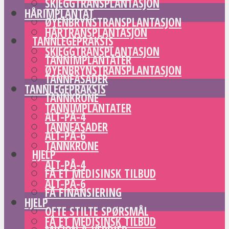
SKJEGGTRANSPLANTASJON
HÅRIMPLANTAT
ØYENBRYNSTRANSPLANTASJON
HÅRTRANSPLANTASJON
TANNLEGEPRAKSIS
SKJEGGTRANSPLANTASJON
TANNIMPLANTATER
ØYENBRYNSTRANSPLANTASJON
TANNFASADER
TANNLEGEPRAKSIS
TANNKRONE
TANNIMPLANTATER
ALT-PÅ-4
TANNFASADER
ALT-PÅ-6
TANNKRONE
HJELP
ALT-PÅ-4
FÅ ET MEDISINSK TILBUD
ALT-PÅ-6
FÅ FINANSIERING
HJELP
OFTE STILTE SPØRSMÅL
FÅ ET MEDISINSK TILBUD