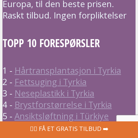
Europa, til den beste prisen.
Raskt tilbud. Ingen forpliktelser
TOPP 10 FORESPØRSLER
1 -
Hårtransplantasjon i Tyrkia
2 -
Fettsuging i Tyrkia
3 -
Neseplastikk i Tyrkia
4 -
Brystforstørrelse i Tyrkia
5 -
Ansiktsløftning i Türkiye
6 -
Tannfasader i Tyrkia
‍👩‍⚕ FÅ ET GRATIS TILBUD ➡️