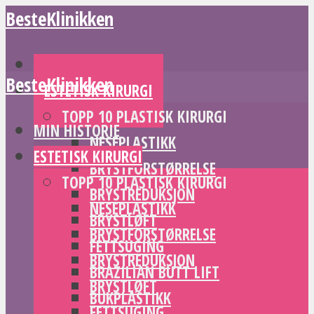
BesteKlinikken
MIN HISTORIE
BesteKlinikken
ESTETISK KIRURGI
TOPP 10 PLASTISK KIRURGI
MIN HISTORIE
NESEPLASTIKK
ESTETISK KIRURGI
BRYSTFORSTØRRELSE
TOPP 10 PLASTISK KIRURGI
BRYSTREDUKSJON
NESEPLASTIKK
BRYSTLØFT
BRYSTFORSTØRRELSE
FETTSUGING
BRYSTREDUKSJON
BRAZILIAN BUTT LIFT
BRYSTLØFT
BUKPLASTIKK
FETTSUGING