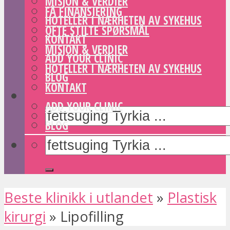
MISJON & VERDIER
FÅ FINANSIERING
HOTELLER I NÆRHETEN AV SYKEHUS
OFTE STILTE SPØRSMÅL
KONTAKT
MISJON & VERDIER
ADD YOUR CLINIC
HOTELLER I NÆRHETEN AV SYKEHUS
BLOG
KONTAKT
ADD YOUR CLINIC
BLOG
Beste klinikk i utlandet
»
Plastisk
kirurgi
»
Lipofilling