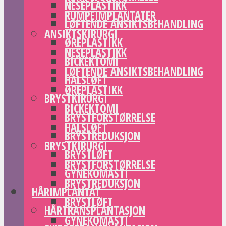
NESEPLASTIKK
RUMPEIMPLANTATER
LØFTENDE ANSIKTSBEHANDLING
ANSIKTSKIRURGI
ØREPLASTIKK
NESEPLASTIKK
BICKEKTOMI
LØFTENDE ANSIKTSBEHANDLING
HALSLØFT
ØREPLASTIKK
BRYSTKIRURGI
BICKEKTOMI
BRYSTFORSTØRRELSE
HALSLØFT
BRYSTREDUKSJON
BRYSTKIRURGI
BRYSTLØFT
BRYSTFORSTØRRELSE
GYNEKOMASTI
BRYSTREDUKSJON
HÅRIMPLANTAT
BRYSTLØFT
HÅRTRANSPLANTASJON
GYNEKOMASTI