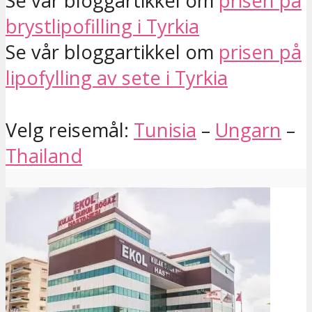
Se vår bloggartikkel om
prisen på
brystlipofilling i Tyrkia
Se vår bloggartikkel om
prisen på
lipofylling av sete i Tyrkia
Velg reisemål:
Tunisia
–
Ungarn
–
Thailand