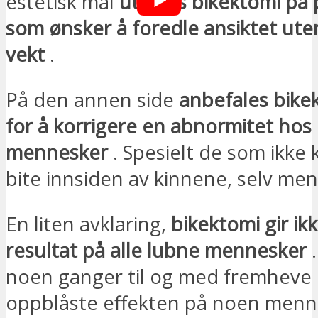
estetisk mål
utføres bikektomi på
som ønsker å foredle ansiktet uten
vekt
.
På den annen side
anbefales bike
for å korrigere en abnormitet hos
mennesker
. Spesielt de som ikke 
bite innsiden av kinnene, selv men
En liten avklaring,
bikektomi gir i
resultat på alle lubne mennesker
.
noen ganger til og med fremheve
oppblåste effekten på noen menn