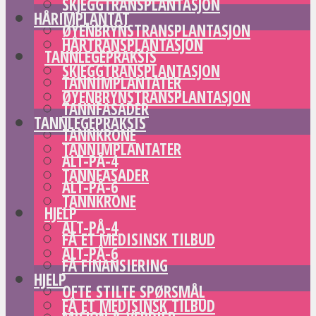
SKJEGGTRANSPLANTASJON
HÅRIMPLANTAT
ØYENBRYNSTRANSPLANTASJON
HÅRTRANSPLANTASJON
TANNLEGEPRAKSIS
SKJEGGTRANSPLANTASJON
TANNIMPLANTATER
ØYENBRYNSTRANSPLANTASJON
TANNFASADER
TANNLEGEPRAKSIS
TANNKRONE
TANNIMPLANTATER
ALT-PÅ-4
TANNFASADER
ALT-PÅ-6
TANNKRONE
HJELP
ALT-PÅ-4
FÅ ET MEDISINSK TILBUD
ALT-PÅ-6
FÅ FINANSIERING
HJELP
OFTE STILTE SPØRSMÅL
FÅ ET MEDISINSK TILBUD