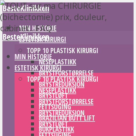
BesteKlinikken
MIN HISTORIE
BesteKlinikken
ESTETISK KIRURGI
TOPP 10 PLASTISK KIRURGI
MIN HISTORIE
NESEPLASTIKK
ESTETISK KIRURGI
BRYSTFORSTØRRELSE
TOPP 10 PLASTISK KIRURGI
BRYSTREDUKSJON
NESEPLASTIKK
BRYSTLØFT
BRYSTFORSTØRRELSE
FETTSUGING
BRYSTREDUKSJON
BRAZILIAN BUTT LIFT
BRYSTLØFT
BUKPLASTIKK
FETTSUGING