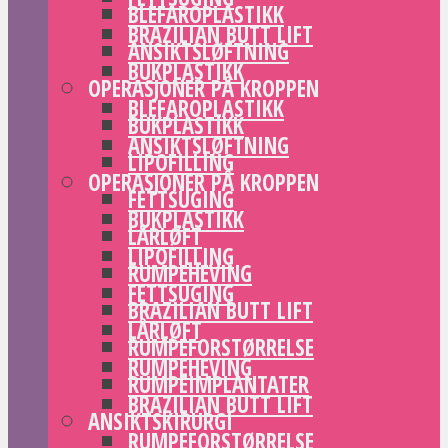
BLEFAROPLASTIKK
BRAZILIAN BUTT LIFT
ANSIKTSLØFTNING
BUKPLASTIKK
OPERASJONER PÅ KROPPEN
BLEFAROPLASTIKK
BUKPLASTIKK
ANSIKTSLØFTNING
LIPOFILLING
OPERASJONER PÅ KROPPEN
FETTSUGING
BUKPLASTIKK
LÅRLØFT
LIPOFILLING
RUMPEHEVING
FETTSUGING
BRAZILIAN BUTT LIFT
LÅRLØFT
RUMPEFORSTØRRELSE
RUMPEHEVING
RUMPEIMPLANTATER
BRAZILIAN BUTT LIFT
ANSIKTSKIRURGI
RUMPEFORSTØRRELSE