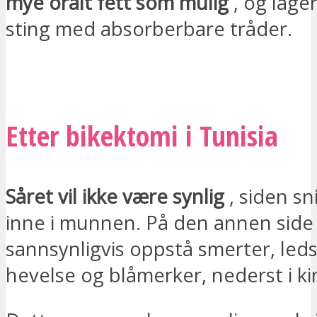
mye oralt fett som mulig
, og lage
sting med absorberbare tråder.
JEG ØNSKER Å BLI KONTAKTET
Etter bikektomi i Tunisia
Såret vil ikke være synlig
, siden sn
inne i munnen. På den annen side
sannsynligvis oppstå smerter, led
hevelse og blåmerker, nederst i k