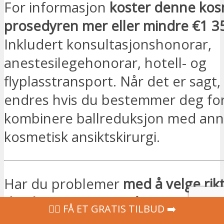
For informasjon
koster denne kos
prosedyren mer eller mindre €1 35
Inkludert konsultasjonshonorar,
anestesilegehonorar, hotell- og
flyplasstransport. Når det er sagt,
endres hvis du bestemmer deg for
kombinere ballreduksjon med an
kosmetisk ansiktskirurgi.
Har du problemer
med å velge rikti
den beste prisen
? Vår koordinato
‍👩‍⚕ FÅ ET GRATIS TILBUD ➡️
gratis med
suksessen til operasjon