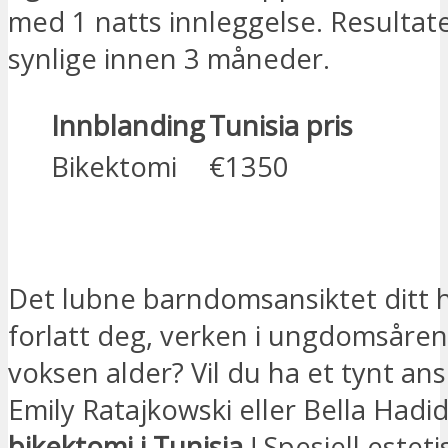
med 1 natts innleggelse. Resultat
synlige innen 3 måneder.
Innblanding
Tunisia pris
Bikektomi
€1350
JEG ER INTERESSERT
Det lubne barndomsansiktet ditt h
forlatt deg, verken i ungdomsårene
voksen alder? Vil du ha et tynt an
Emily Ratajkowski eller Bella Hadi
bikektomi i Tunisia
! Spesiell esteti