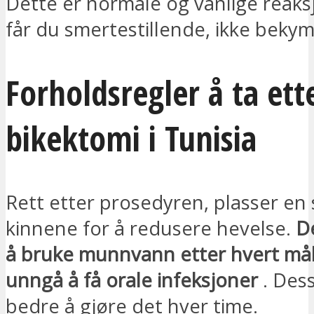
Dette er normale og vanlige reaks
får du smertestillende, ikke beky
Forholdsregler å ta ett
bikektomi i Tunisia
Rett etter prosedyren, plasser en s
kinnene for å redusere hevelse.
D
å bruke munnvann etter hvert målt
unngå å få orale infeksjoner
. Des
bedre å gjøre det hver time.