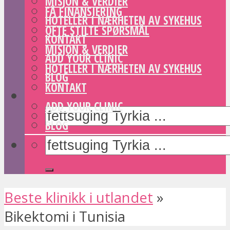
MISJON & VERDIER
FÅ FINANSIERING
HOTELLER I NÆRHETEN AV SYKEHUS
OFTE STILTE SPØRSMÅL
KONTAKT
MISJON & VERDIER
ADD YOUR CLINIC
HOTELLER I NÆRHETEN AV SYKEHUS
BLOG
KONTAKT
ADD YOUR CLINIC
BLOG
Beste klinikk i utlandet
»
Bikektomi i Tunisia