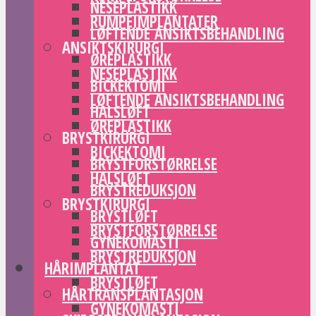
NESEPLASTIKK
RUMPEIMPLANTATER
LØFTENDE ANSIKTSBEHANDLING
ANSIKTSKIRURGI
ØREPLASTIKK
NESEPLASTIKK
BICKEKTOMI
LØFTENDE ANSIKTSBEHANDLING
HALSLØFT
ØREPLASTIKK
BRYSTKIRURGI
BICKEKTOMI
BRYSTFORSTØRRELSE
HALSLØFT
BRYSTREDUKSJON
BRYSTKIRURGI
BRYSTLØFT
BRYSTFORSTØRRELSE
GYNEKOMASTI
BRYSTREDUKSJON
HÅRIMPLANTAT
BRYSTLØFT
HÅRTRANSPLANTASJON
GYNEKOMASTI