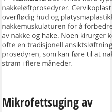
nakkeløftprosedyrer. Cervikoplasti
overflødig hud og platysmaplasti
nakkemuskulaturen for å forbedr
av nakke og hake. Noen kirurger 
ofte en tradisjonell ansiktsløftn
prosedyren, som kan føre til at na
stram i flere måneder.
JEG ØNSKER Å BLI KONTAKTET
Mikrofettsuging av