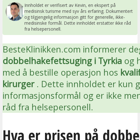
Innholdet er verifisert av Kevin, en ekspert på
medisinsk turisme med syv års erfaring. Dokumentert
og tilgjengelig informasjon gitt for generelle, ikke-
medisinske formål. Dette innholdet erstatter ikke råd
fra helsepersonell.
BesteKlinikken.com informerer d
dobbelhakefettsuging i Tyrkia
og h
med å bestille operasjon hos
kvali
kirurger
. Dette innholdet er kun gi
informasjonsformål og er ikke men
råd fra helsepersonell.
Hva er prisen på dobbe