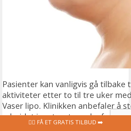
Pasienter kan vanligvis gå tilbake 
aktiviteter etter to til tre uker me
Vaser lipo. Klinikken anbefaler å 
arbeidet i omtrent en uke for å la
‍👩‍⚕ FÅ ET GRATIS TILBUD ➡️
blåmerker avta.