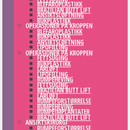
BLEFAROPLASTIKK
BRAZILIAN BUTT LIFT
ANSIKTSLØFTNING
BUKPLASTIKK
OPERASJONER PÅ KROPPEN
BLEFAROPLASTIKK
BUKPLASTIKK
ANSIKTSLØFTNING
LIPOFILLING
OPERASJONER PÅ KROPPEN
FETTSUGING
BUKPLASTIKK
LÅRLØFT
LIPOFILLING
RUMPEHEVING
FETTSUGING
BRAZILIAN BUTT LIFT
LÅRLØFT
RUMPEFORSTØRRELSE
RUMPEHEVING
RUMPEIMPLANTATER
BRAZILIAN BUTT LIFT
ANSIKTSKIRURGI
RUMPEFORSTØRRELSE