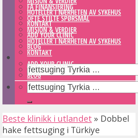
MISJON & VERDIER
FÅ FINANSIERING
HOTELLER I NÆRHETEN AV SYKEHUS
OFTE STILTE SPØRSMÅL
KONTAKT
MISJON & VERDIER
ADD YOUR CLINIC
HOTELLER I NÆRHETEN AV SYKEHUS
BLOG
KONTAKT
ADD YOUR CLINIC
BLOG
Beste klinikk i utlandet
»
Dobbel
hake fettsuging i Türkiye