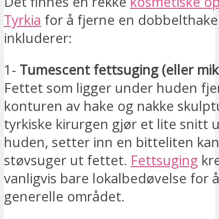
Det finnes en rekke
kosmetiske op
Tyrkia
for å fjerne en dobbelthake
inkluderer:
1-
Tumescent fettsuging (eller mikr
Fettet som ligger under huden fj
konturen av hake og nakke skulpt
tyrkiske kirurgen gjør et lite snitt
huden, setter inn en bitteliten ka
støvsuger ut fettet.
Fettsuging
kr
vanligvis bare lokalbedøvelse for
generelle området.