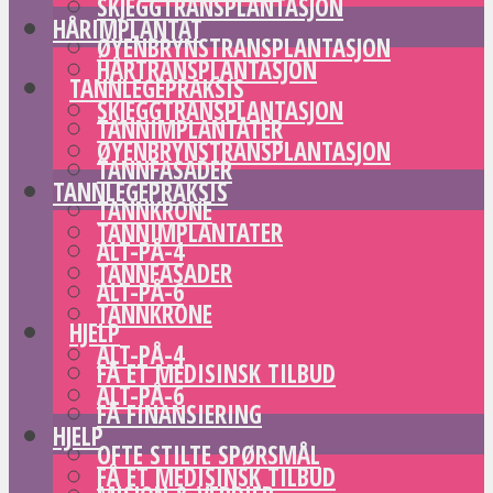
SKJEGGTRANSPLANTASJON
HÅRIMPLANTAT
ØYENBRYNSTRANSPLANTASJON
HÅRTRANSPLANTASJON
TANNLEGEPRAKSIS
SKJEGGTRANSPLANTASJON
TANNIMPLANTATER
ØYENBRYNSTRANSPLANTASJON
TANNFASADER
TANNLEGEPRAKSIS
TANNKRONE
TANNIMPLANTATER
ALT-PÅ-4
TANNFASADER
ALT-PÅ-6
TANNKRONE
HJELP
ALT-PÅ-4
FÅ ET MEDISINSK TILBUD
ALT-PÅ-6
FÅ FINANSIERING
HJELP
OFTE STILTE SPØRSMÅL
FÅ ET MEDISINSK TILBUD