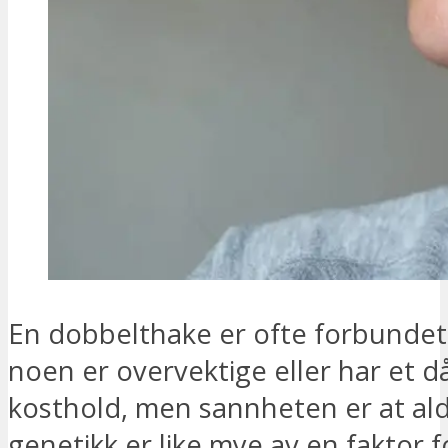
En dobbelthake er ofte forbundet
noen er overvektige eller har et då
kosthold, men sannheten er at al
genetikk er like mye av en faktor f