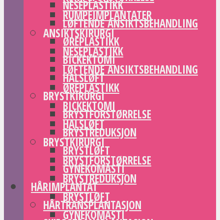
NESEPLASTIKK
RUMPEIMPLANTATER
LØFTENDE ANSIKTSBEHANDLING
ANSIKTSKIRURGI
ØREPLASTIKK
NESEPLASTIKK
BICKEKTOMI
LØFTENDE ANSIKTSBEHANDLING
HALSLØFT
ØREPLASTIKK
BRYSTKIRURGI
BICKEKTOMI
BRYSTFORSTØRRELSE
HALSLØFT
BRYSTREDUKSJON
BRYSTKIRURGI
BRYSTLØFT
BRYSTFORSTØRRELSE
GYNEKOMASTI
BRYSTREDUKSJON
HÅRIMPLANTAT
BRYSTLØFT
HÅRTRANSPLANTASJON
GYNEKOMASTI