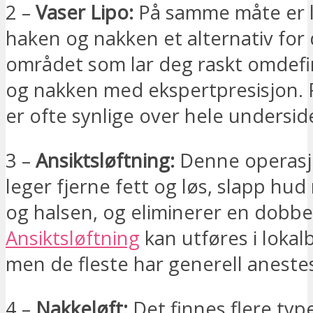
2 –
Vaser Lipo:
På samme måte er l
haken og nakken et alternativ for
området som lar deg raskt omdef
og nakken med ekspertpresisjon. 
er ofte synlige over hele undersid
3 –
Ansiktsløftning:
Denne operasj
leger fjerne fett og løs, slapp hu
og halsen, og eliminerer en dobbe
Ansiktsløftning
kan utføres i lokal
men de fleste har generell anestes
4 –
Nakkeløft:
Det finnes flere typ