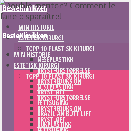
BesteKlinikken
MIN HISTORIE
BesteKlinikken
ESTETISK KIRURGI
TOPP 10 PLASTISK KIRURGI
MIN HISTORIE
NESEPLASTIKK
ESTETISK KIRURGI
BRYSTFORSTØRRELSE
TOPP 10 PLASTISK KIRURGI
BRYSTREDUKSJON
NESEPLASTIKK
BRYSTLØFT
BRYSTFORSTØRRELSE
FETTSUGING
BRYSTREDUKSJON
BRAZILIAN BUTT LIFT
BRYSTLØFT
BUKPLASTIKK
FETTSUGING