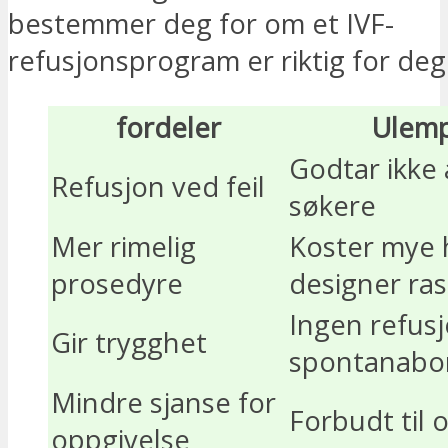
bestemmer deg for om et IVF-
refusjonsprogram er riktig for deg
fordeler
Ulem
Godtar ikke 
Refusjon ved feil
søkere
Mer rimelig
Koster mye 
prosedyre
designer ras
Ingen refus
Gir trygghet
spontanabo
Mindre sjanse for
Forbudt til 
oppgivelse