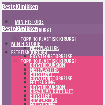
BesteKlinikken
MIN HISTORIE
BesteKlinikken
ESTETISK KIRURGI
TOPP 10 PLASTISK KIRURGI
MIN HISTORIE
NESEPLASTIKK
ESTETISK KIRURGI
BRYSTFORSTØRRELSE
TOPP 10 PLASTISK KIRURGI
BRYSTREDUKSJON
NESEPLASTIKK
BRYSTLØFT
BRYSTFORSTØRRELSE
FETTSUGING
BRYSTREDUKSJON
BRAZILIAN BUTT LIFT
BRYSTLØFT
BUKPLASTIKK
FETTSUGING