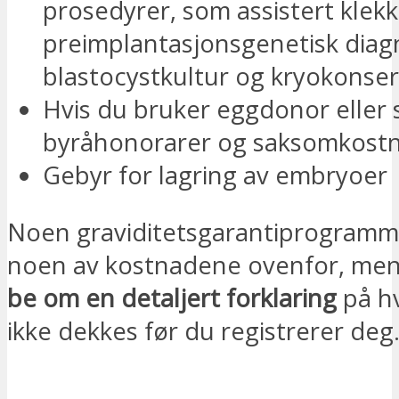
prosedyrer, som assistert klekki
preimplantasjonsgenetisk diag
blastocystkultur og kryokonser
Hvis du bruker eggdonor eller 
byråhonorarer og saksomkostn
Gebyr for lagring av embryoer
Noen graviditetsgarantiprogramm
noen av kostnadene ovenfor, me
be om en detaljert forklaring
på h
ikke dekkes før du registrerer deg
JEG ER INTERESSERT