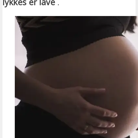
lykkes er lave
.