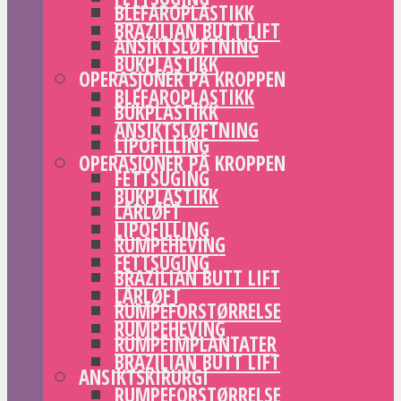
BLEFAROPLASTIKK
BRAZILIAN BUTT LIFT
ANSIKTSLØFTNING
BUKPLASTIKK
OPERASJONER PÅ KROPPEN
BLEFAROPLASTIKK
BUKPLASTIKK
ANSIKTSLØFTNING
LIPOFILLING
OPERASJONER PÅ KROPPEN
FETTSUGING
BUKPLASTIKK
LÅRLØFT
LIPOFILLING
RUMPEHEVING
FETTSUGING
BRAZILIAN BUTT LIFT
LÅRLØFT
RUMPEFORSTØRRELSE
RUMPEHEVING
RUMPEIMPLANTATER
BRAZILIAN BUTT LIFT
ANSIKTSKIRURGI
RUMPEFORSTØRRELSE