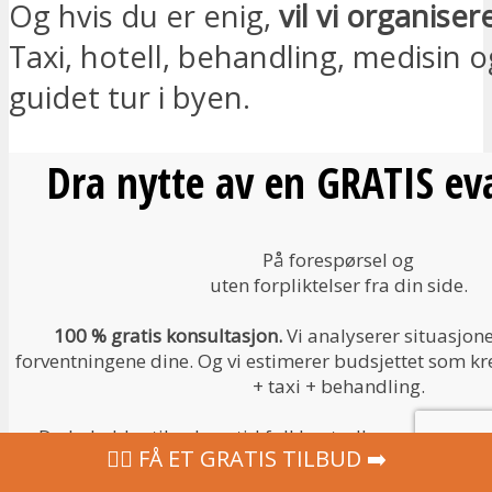
Og hvis du er enig,
vil vi organiser
Taxi, hotell, behandling, medisin 
guidet tur i byen.
Dra nytte av en GRATIS ev
På forespørsel og
uten forpliktelser fra din side.
100 % gratis konsultasjon
.
Vi analyserer situasjon
forventningene dine. Og vi estimerer budsjettet som krev
+ taxi + behandling.
Du beholder til enhver tid full kontroll over prosesse
‍👩‍⚕ FÅ ET GRATIS TILBUD ➡️
🎁
GRATIS KONSULTASJON
🎁