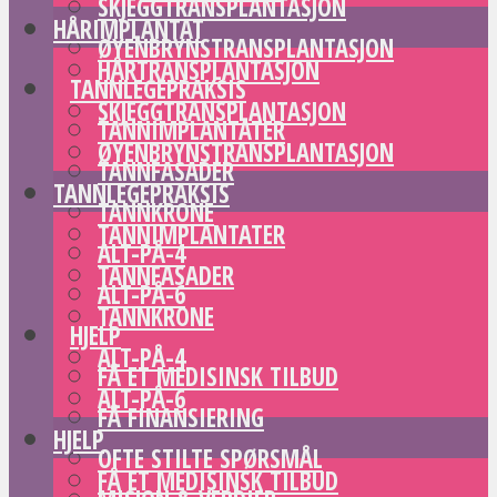
SKJEGGTRANSPLANTASJON
HÅRIMPLANTAT
ØYENBRYNSTRANSPLANTASJON
HÅRTRANSPLANTASJON
TANNLEGEPRAKSIS
SKJEGGTRANSPLANTASJON
TANNIMPLANTATER
ØYENBRYNSTRANSPLANTASJON
TANNFASADER
TANNLEGEPRAKSIS
TANNKRONE
TANNIMPLANTATER
ALT-PÅ-4
TANNFASADER
ALT-PÅ-6
TANNKRONE
HJELP
ALT-PÅ-4
FÅ ET MEDISINSK TILBUD
ALT-PÅ-6
FÅ FINANSIERING
HJELP
OFTE STILTE SPØRSMÅL
FÅ ET MEDISINSK TILBUD