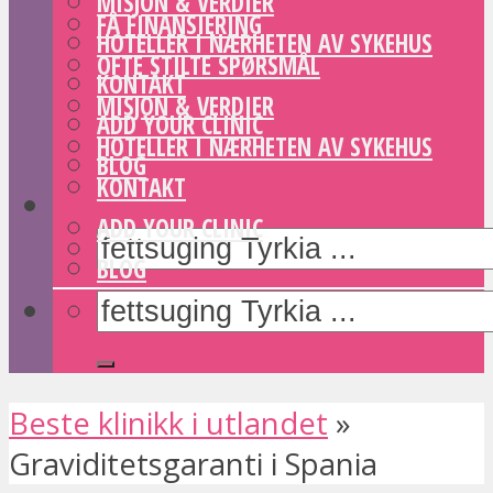
MISJON & VERDIER
FÅ FINANSIERING
HOTELLER I NÆRHETEN AV SYKEHUS
OFTE STILTE SPØRSMÅL
KONTAKT
MISJON & VERDIER
ADD YOUR CLINIC
HOTELLER I NÆRHETEN AV SYKEHUS
BLOG
KONTAKT
ADD YOUR CLINIC
BLOG
Beste klinikk i utlandet
»
Graviditetsgaranti i Spania