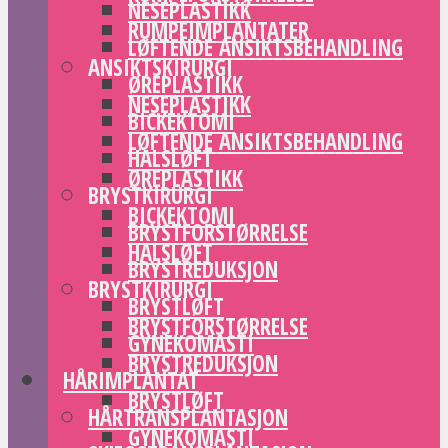
NESEPLASTIKK
RUMPEIMPLANTATER
LØFTENDE ANSIKTSBEHANDLING
ANSIKTSKIRURGI
ØREPLASTIKK
NESEPLASTIKK
BICKEKTOMI
LØFTENDE ANSIKTSBEHANDLING
HALSLØFT
ØREPLASTIKK
BRYSTKIRURGI
BICKEKTOMI
BRYSTFORSTØRRELSE
HALSLØFT
BRYSTREDUKSJON
BRYSTKIRURGI
BRYSTLØFT
BRYSTFORSTØRRELSE
GYNEKOMASTI
BRYSTREDUKSJON
HÅRIMPLANTAT
BRYSTLØFT
HÅRTRANSPLANTASJON
GYNEKOMASTI