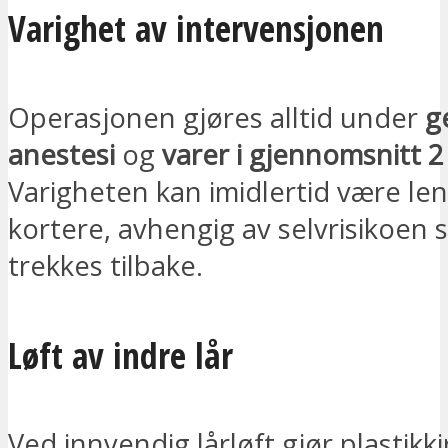
Varighet av intervensjonen
Operasjonen gjøres alltid under
g
anestesi
og
varer i gjennomsnitt 2
Varigheten kan imidlertid være len
kortere, avhengig av selvrisikoen 
trekkes tilbake.
Løft av indre lår
Ved innvendig lårløft gjør plastikk