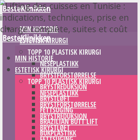
BesteKlinikken
MIN HISTORIE
BesteKlinikken
ESTETISK KIRURGI
TOPP 10 PLASTISK KIRURGI
MIN HISTORIE
NESEPLASTIKK
ESTETISK KIRURGI
BRYSTFORSTØRRELSE
TOPP 10 PLASTISK KIRURGI
BRYSTREDUKSJON
NESEPLASTIKK
BRYSTLØFT
BRYSTFORSTØRRELSE
FETTSUGING
BRYSTREDUKSJON
BRAZILIAN BUTT LIFT
BRYSTLØFT
BUKPLASTIKK
FETTSUGING