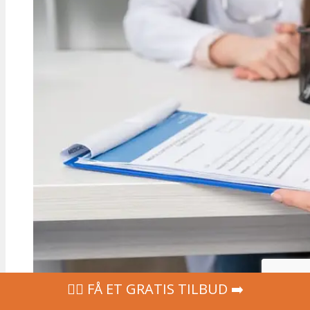
‍👩‍⚕ FÅ ET GRATIS TILBUD ➡️