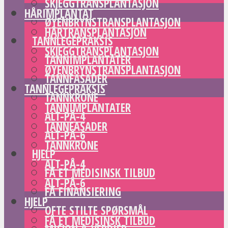
SKJEGGTRANSPLANTASJON
HÅRIMPLANTAT
ØYENBRYNSTRANSPLANTASJON
HÅRTRANSPLANTASJON
TANNLEGEPRAKSIS
SKJEGGTRANSPLANTASJON
TANNIMPLANTATER
ØYENBRYNSTRANSPLANTASJON
TANNFASADER
TANNLEGEPRAKSIS
TANNKRONE
TANNIMPLANTATER
ALT-PÅ-4
TANNFASADER
ALT-PÅ-6
TANNKRONE
HJELP
ALT-PÅ-4
FÅ ET MEDISINSK TILBUD
ALT-PÅ-6
FÅ FINANSIERING
HJELP
OFTE STILTE SPØRSMÅL
FÅ ET MEDISINSK TILBUD