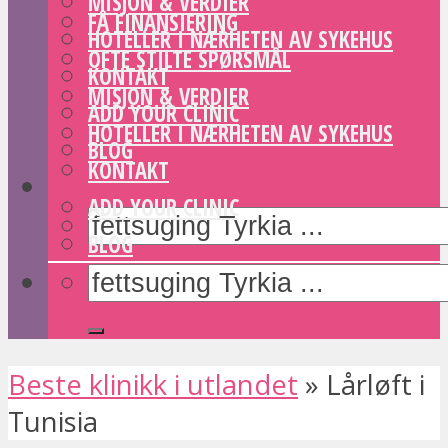
MISJON & VERDIER
FÅ FINANSIERING
HOTELLER I NÆRHETEN AV SYKEHUS
OFTE STILTE SPØRSMÅL
KONTAKT
MISJON & VERDIER
ADD YOUR CLINIC
HOTELLER I NÆRHETEN AV SYKEHUS
BLOG
KONTAKT
ADD YOUR CLINIC
BLOG
Beste klinikk i utlandet
»
Lårløft i
Tunisia