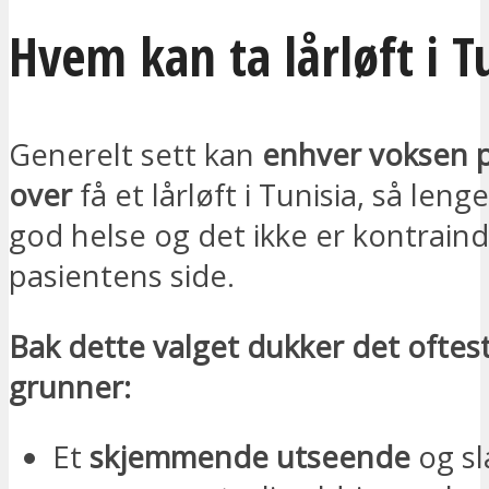
Hvem kan ta lårløft i T
Generelt sett kan
enhver voksen p
over
få et lårløft i Tunisia, så leng
god helse og det ikke er kontraind
pasientens side.
Bak dette valget dukker det oftes
grunner:
Et
skjemmende utseende
og sl