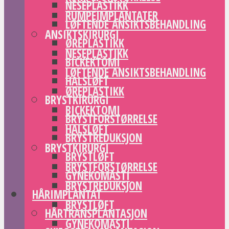
NESEPLASTIKK
RUMPEIMPLANTATER
LØFTENDE ANSIKTSBEHANDLING
ANSIKTSKIRURGI
ØREPLASTIKK
NESEPLASTIKK
BICKEKTOMI
LØFTENDE ANSIKTSBEHANDLING
HALSLØFT
ØREPLASTIKK
BRYSTKIRURGI
BICKEKTOMI
BRYSTFORSTØRRELSE
HALSLØFT
BRYSTREDUKSJON
BRYSTKIRURGI
BRYSTLØFT
BRYSTFORSTØRRELSE
GYNEKOMASTI
BRYSTREDUKSJON
HÅRIMPLANTAT
BRYSTLØFT
HÅRTRANSPLANTASJON
GYNEKOMASTI