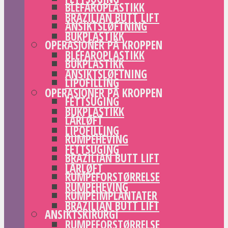
BLEFAROPLASTIKK
BRAZILIAN BUTT LIFT
ANSIKTSLØFTNING
BUKPLASTIKK
OPERASJONER PÅ KROPPEN
BLEFAROPLASTIKK
BUKPLASTIKK
ANSIKTSLØFTNING
LIPOFILLING
OPERASJONER PÅ KROPPEN
FETTSUGING
BUKPLASTIKK
LÅRLØFT
LIPOFILLING
RUMPEHEVING
FETTSUGING
BRAZILIAN BUTT LIFT
LÅRLØFT
RUMPEFORSTØRRELSE
RUMPEHEVING
RUMPEIMPLANTATER
BRAZILIAN BUTT LIFT
ANSIKTSKIRURGI
RUMPEFORSTØRRELSE