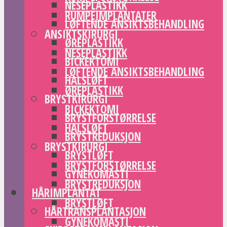
NESEPLASTIKK
RUMPEIMPLANTATER
LØFTENDE ANSIKTSBEHANDLING
ANSIKTSKIRURGI
ØREPLASTIKK
NESEPLASTIKK
BICKEKTOMI
LØFTENDE ANSIKTSBEHANDLING
HALSLØFT
ØREPLASTIKK
BRYSTKIRURGI
BICKEKTOMI
BRYSTFORSTØRRELSE
HALSLØFT
BRYSTREDUKSJON
BRYSTKIRURGI
BRYSTLØFT
BRYSTFORSTØRRELSE
GYNEKOMASTI
BRYSTREDUKSJON
HÅRIMPLANTAT
BRYSTLØFT
HÅRTRANSPLANTASJON
GYNEKOMASTI