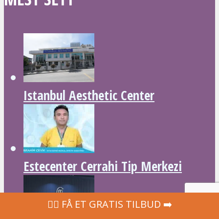
Istanbul Aesthetic Center
Estecenter Cerrahi Tip Merkezi
‍👩‍⚕ FÅ ET GRATIS TILBUD ➡️