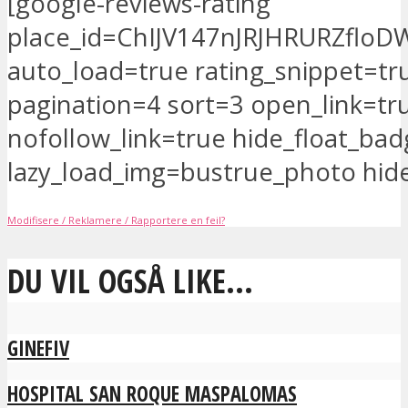
[google-reviews-rating
place_id=ChIJV147nJRJHRURZflo
auto_load=true rating_snippet=tr
pagination=4 sort=3 open_link=tr
nofollow_link=true hide_float_ba
lazy_load_img=bustrue_photo hid
Modifisere / Reklamere / Rapportere en feil?
DU VIL OGSÅ LIKE...
GINEFIV
HOSPITAL SAN ROQUE MASPALOMAS