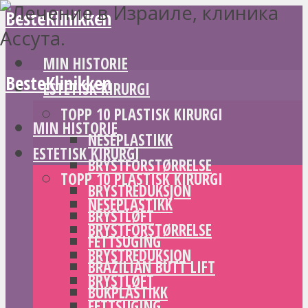
BesteKlinikken
MIN HISTORIE
BesteKlinikken
ESTETISK KIRURGI
TOPP 10 PLASTISK KIRURGI
MIN HISTORIE
NESEPLASTIKK
ESTETISK KIRURGI
BRYSTFORSTØRRELSE
TOPP 10 PLASTISK KIRURGI
BRYSTREDUKSJON
NESEPLASTIKK
BRYSTLØFT
BRYSTFORSTØRRELSE
FETTSUGING
BRYSTREDUKSJON
BRAZILIAN BUTT LIFT
BRYSTLØFT
BUKPLASTIKK
FETTSUGING