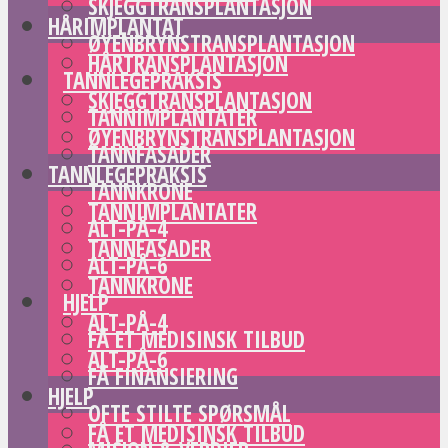
SKJEGGTRANSPLANTASJON
HÅRIMPLANTAT
ØYENBRYNSTRANSPLANTASJON
HÅRTRANSPLANTASJON
TANNLEGEPRAKSIS
SKJEGGTRANSPLANTASJON
TANNIMPLANTATER
ØYENBRYNSTRANSPLANTASJON
TANNFASADER
TANNLEGEPRAKSIS
TANNKRONE
TANNIMPLANTATER
ALT-PÅ-4
TANNFASADER
ALT-PÅ-6
TANNKRONE
HJELP
ALT-PÅ-4
FÅ ET MEDISINSK TILBUD
ALT-PÅ-6
FÅ FINANSIERING
HJELP
OFTE STILTE SPØRSMÅL
FÅ ET MEDISINSK TILBUD