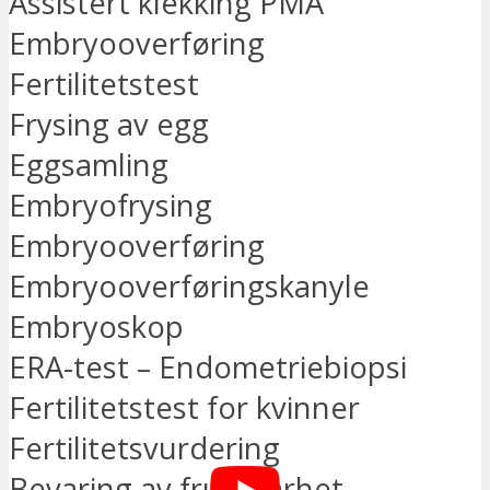
Assistert klekking PMA
Embryooverføring
Fertilitetstest
Frysing av egg
Eggsamling
Embryofrysing
Embryooverføring
Embryooverføringskanyle
Embryoskop
ERA-test – Endometriebiopsi
Fertilitetstest for kvinner
Fertilitetsvurdering
Bevaring av fruktbarhet