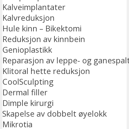
Kalveimplantater
Kalvreduksjon
Hule kinn – Bikektomi
Reduksjon av kinnbein
Genioplastikk
Reparasjon av leppe- og ganespal
Klitoral hette reduksjon
CoolSculpting
Dermal filler
Dimple kirurgi
Skapelse av dobbelt øyelokk
Mikrotia