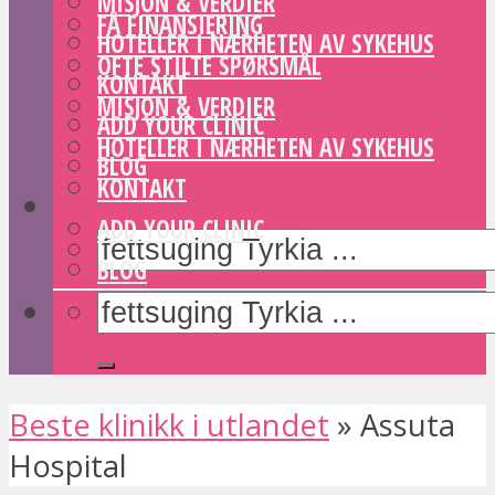
MISJON & VERDIER
FÅ FINANSIERING
HOTELLER I NÆRHETEN AV SYKEHUS
OFTE STILTE SPØRSMÅL
KONTAKT
MISJON & VERDIER
ADD YOUR CLINIC
HOTELLER I NÆRHETEN AV SYKEHUS
BLOG
KONTAKT
ADD YOUR CLINIC
BLOG
Beste klinikk i utlandet
»
Assuta
Hospital