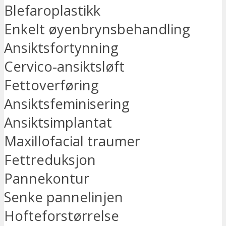
Blefaroplastikk
Enkelt øyenbrynsbehandling
Ansiktsfortynning
Cervico-ansiktsløft
Fettoverføring
Ansiktsfeminisering
Ansiktsimplantat
Maxillofacial traumer
Fettreduksjon
Pannekontur
Senke pannelinjen
Hofteforstørrelse