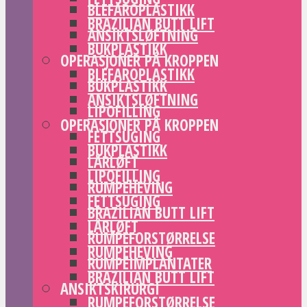
BLEFAROPLASTIKK
BRAZILIAN BUTT LIFT
ANSIKTSLØFTNING
BUKPLASTIKK
OPERASJONER PÅ KROPPEN
BLEFAROPLASTIKK
BUKPLASTIKK
ANSIKTSLØFTNING
LIPOFILLING
OPERASJONER PÅ KROPPEN
FETTSUGING
BUKPLASTIKK
LÅRLØFT
LIPOFILLING
RUMPEHEVING
FETTSUGING
BRAZILIAN BUTT LIFT
LÅRLØFT
RUMPEFORSTØRRELSE
RUMPEHEVING
RUMPEIMPLANTATER
BRAZILIAN BUTT LIFT
ANSIKTSKIRURGI
RUMPEFORSTØRRELSE