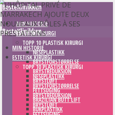
BesteKlinikken
MIN HISTORIE
BesteKlinikken
ESTETISK KIRURGI
TOPP 10 PLASTISK KIRURGI
MIN HISTORIE
NESEPLASTIKK
ESTETISK KIRURGI
BRYSTFORSTØRRELSE
TOPP 10 PLASTISK KIRURGI
BRYSTREDUKSJON
NESEPLASTIKK
BRYSTLØFT
BRYSTFORSTØRRELSE
FETTSUGING
BRYSTREDUKSJON
BRAZILIAN BUTT LIFT
BRYSTLØFT
BUKPLASTIKK
FETTSUGING