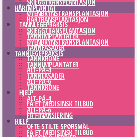
SKJEGGTRANSPLANTASJON
HÅRIMPLANTAT
ØYENBRYNSTRANSPLANTASJON
HÅRTRANSPLANTASJON
TANNLEGEPRAKSIS
SKJEGGTRANSPLANTASJON
TANNIMPLANTATER
ØYENBRYNSTRANSPLANTASJON
TANNFASADER
TANNLEGEPRAKSIS
TANNKRONE
TANNIMPLANTATER
ALT-PÅ-4
TANNFASADER
ALT-PÅ-6
TANNKRONE
HJELP
ALT-PÅ-4
FÅ ET MEDISINSK TILBUD
ALT-PÅ-6
FÅ FINANSIERING
HJELP
OFTE STILTE SPØRSMÅL
FÅ ET MEDISINSK TILBUD