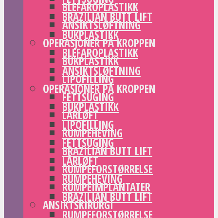
BLEFAROPLASTIKK
BRAZILIAN BUTT LIFT
ANSIKTSLØFTNING
BUKPLASTIKK
OPERASJONER PÅ KROPPEN
BLEFAROPLASTIKK
BUKPLASTIKK
ANSIKTSLØFTNING
LIPOFILLING
OPERASJONER PÅ KROPPEN
FETTSUGING
BUKPLASTIKK
LÅRLØFT
LIPOFILLING
RUMPEHEVING
FETTSUGING
BRAZILIAN BUTT LIFT
LÅRLØFT
RUMPEFORSTØRRELSE
RUMPEHEVING
RUMPEIMPLANTATER
BRAZILIAN BUTT LIFT
ANSIKTSKIRURGI
RUMPEFORSTØRRELSE