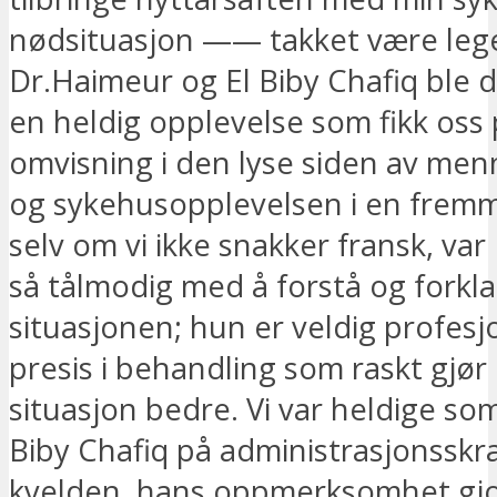
nødsituasjon —— takket være leg
Dr.Haimeur og El Biby Chafiq ble de
en heldig opplevelse som fikk oss
omvisning i den lyse siden av me
og sykehusopplevelsen i en fremm
selv om vi ikke snakker fransk, va
så tålmodig med å forstå og forkla
situasjonen; hun er veldig profesj
presis i behandling som raskt gjør
situasjon bedre. Vi var heldige so
Biby Chafiq på administrasjonssk
kvelden, hans oppmerksomhet gjor