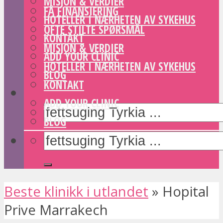
MISJON & VERDIER
FÅ FINANSIERING
HOTELLER I NÆRHETEN AV SYKEHUS
OFTE STILTE SPØRSMÅL
KONTAKT
MISJON & VERDIER
ADD YOUR CLINIC
HOTELLER I NÆRHETEN AV SYKEHUS
BLOG
KONTAKT
ADD YOUR CLINIC
BLOG
Beste klinikk i utlandet
»
Hopital
Prive Marrakech