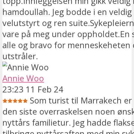
topp.Innleggelsen min gikk veldig
hamdoullah. Jeg bodde i en veldig 
velutstyrt og ren suite.Sykepleier
vare på meg under oppholdet.En st
alle og bravo for menneskeheten 
utstråler.
Annie Woo
23:23 11 Feb 24
Som turist til Marrakech e
den siste overraskelsen noen ønsk
nyttårs familietur. Jeg hadde flakse
tilbringe nyttårsaften med min syk