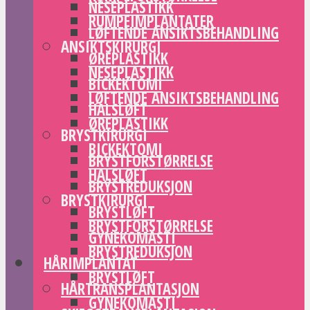
NESEPLASTIKK
RUMPEIMPLANTATER
LØFTENDE ANSIKTSBEHANDLING
ANSIKTSKIRURGI
ØREPLASTIKK
NESEPLASTIKK
BICKEKTOMI
LØFTENDE ANSIKTSBEHANDLING
HALSLØFT
ØREPLASTIKK
BRYSTKIRURGI
BICKEKTOMI
BRYSTFORSTØRRELSE
HALSLØFT
BRYSTREDUKSJON
BRYSTKIRURGI
BRYSTLØFT
BRYSTFORSTØRRELSE
GYNEKOMASTI
BRYSTREDUKSJON
HÅRIMPLANTAT
BRYSTLØFT
HÅRTRANSPLANTASJON
GYNEKOMASTI