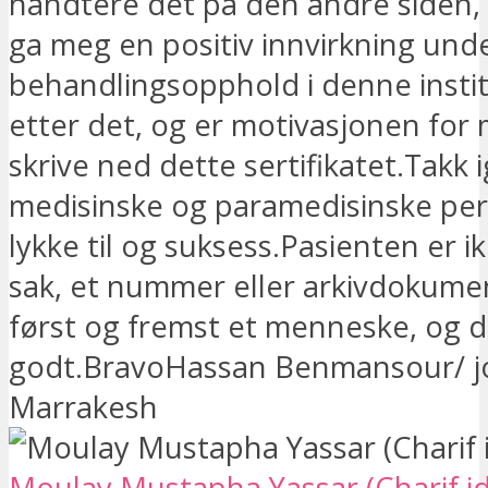
håndtere det på den andre siden,
ga meg en positiv innvirkning unde
behandlingsopphold i denne insti
etter det, og er motivasjonen for m
skrive ned dette sertifikatet.Takk i
medisinske og paramedisinske per
lykke til og suksess.Pasienten er i
sak, et nummer eller arkivdokume
først og fremst et menneske, og d
godt.BravoHassan Benmansour/ jou
Marrakesh
Moulay Mustapha Yassar (Charif idr