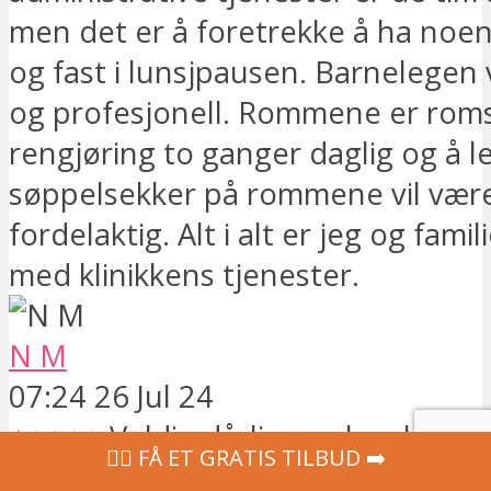
men det er å foretrekke å ha noen 
og fast i lunsjpausen. Barnelegen 
og profesjonell. Rommene er roms
rengjøring to ganger daglig og å le
søppelsekker på rommene vil vær
fordelaktig. Alt i alt er jeg og fam
med klinikkens tjenester.
N M
07:24 26 Jul 24
Veldig dårlig opplevelse, d
‍👩‍⚕ FÅ ET GRATIS TILBUD ➡️
av de verste dagene i livet mitt so