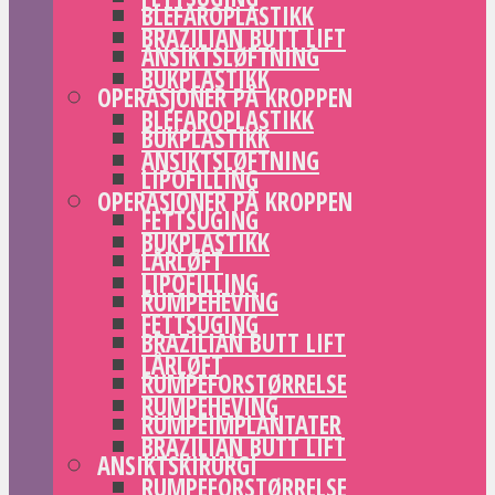
BLEFAROPLASTIKK
BRAZILIAN BUTT LIFT
ANSIKTSLØFTNING
BUKPLASTIKK
OPERASJONER PÅ KROPPEN
BLEFAROPLASTIKK
BUKPLASTIKK
ANSIKTSLØFTNING
LIPOFILLING
OPERASJONER PÅ KROPPEN
FETTSUGING
BUKPLASTIKK
LÅRLØFT
LIPOFILLING
RUMPEHEVING
FETTSUGING
BRAZILIAN BUTT LIFT
LÅRLØFT
RUMPEFORSTØRRELSE
RUMPEHEVING
RUMPEIMPLANTATER
BRAZILIAN BUTT LIFT
ANSIKTSKIRURGI
RUMPEFORSTØRRELSE