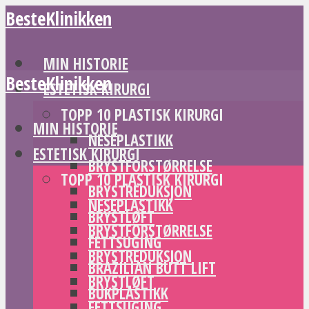
BesteKlinikken
MIN HISTORIE
BesteKlinikken
ESTETISK KIRURGI
TOPP 10 PLASTISK KIRURGI
MIN HISTORIE
NESEPLASTIKK
ESTETISK KIRURGI
BRYSTFORSTØRRELSE
TOPP 10 PLASTISK KIRURGI
BRYSTREDUKSJON
NESEPLASTIKK
BRYSTLØFT
BRYSTFORSTØRRELSE
FETTSUGING
BRYSTREDUKSJON
BRAZILIAN BUTT LIFT
BRYSTLØFT
BUKPLASTIKK
FETTSUGING