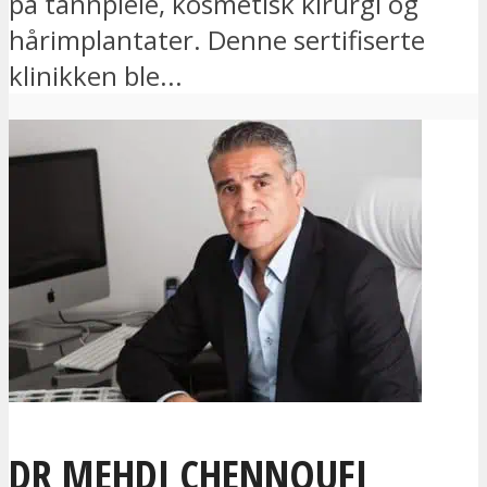
på tannpleie, kosmetisk kirurgi og
hårimplantater. Denne sertifiserte
klinikken ble...
DR MEHDI CHENNOUFI