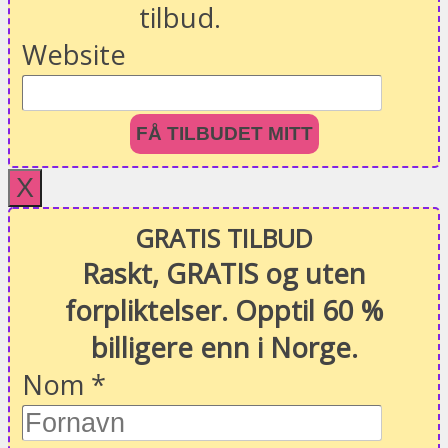
tilbud.
Website
FÅ TILBUDET MITT
X
GRATIS TILBUD
Raskt, GRATIS og uten
forpliktelser. Opptil 60 %
billigere enn i Norge.
Nom
*