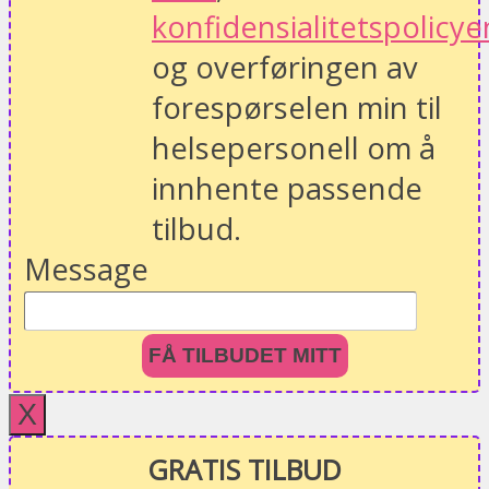
konfidensialitetspolicye
og overføringen av
forespørselen min til
helsepersonell om å
innhente passende
tilbud.
Message
FÅ TILBUDET MITT
X
GRATIS TILBUD