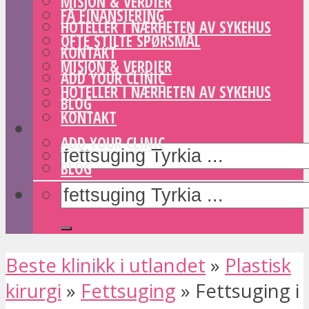
MISJON & VERDIER
FÅ FINANSIERING
HOTELLER I NÆRHETEN AV SYKEHUS
OFTE STILTE SPØRSMÅL
KONTAKT
MISJON & VERDIER
ADD YOUR CLINIC
HOTELLER I NÆRHETEN AV SYKEHUS
BLOG
KONTAKT
ADD YOUR CLINIC
BLOG
Beste klinikk i utlandet
»
Plastisk
kirurgi
»
Fettsuging
»
Fettsuging i