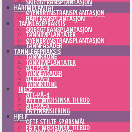
SKJEGGTRANSPLANTASJON
HÅRIMPLANTAT
ØYENBRYNSTRANSPLANTASJON
HÅRTRANSPLANTASJON
TANNLEGEPRAKSIS
SKJEGGTRANSPLANTASJON
TANNIMPLANTATER
ØYENBRYNSTRANSPLANTASJON
TANNFASADER
TANNLEGEPRAKSIS
TANNKRONE
TANNIMPLANTATER
ALT-PÅ-4
TANNFASADER
ALT-PÅ-6
TANNKRONE
HJELP
ALT-PÅ-4
FÅ ET MEDISINSK TILBUD
ALT-PÅ-6
FÅ FINANSIERING
HJELP
OFTE STILTE SPØRSMÅL
FÅ ET MEDISINSK TILBUD