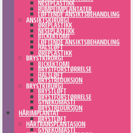
NESEPLASTIKK
RUMPEIMPLANTATER
LØFTENDE ANSIKTSBEHANDLING
ANSIKTSKIRURGI
ØREPLASTIKK
NESEPLASTIKK
BICKEKTOMI
LØFTENDE ANSIKTSBEHANDLING
HALSLØFT
ØREPLASTIKK
BRYSTKIRURGI
BICKEKTOMI
BRYSTFORSTØRRELSE
HALSLØFT
BRYSTREDUKSJON
BRYSTKIRURGI
BRYSTLØFT
BRYSTFORSTØRRELSE
GYNEKOMASTI
BRYSTREDUKSJON
HÅRIMPLANTAT
BRYSTLØFT
HÅRTRANSPLANTASJON
GYNEKOMASTI