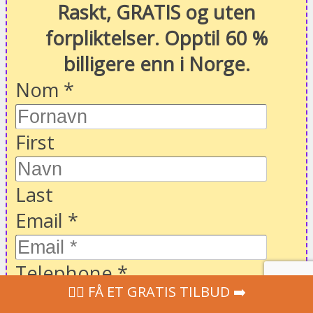
Raskt, GRATIS og uten
forpliktelser. Opptil 60 %
billigere enn i Norge.
Nom
*
First
Last
Email
*
Telephone
*
‍👩‍⚕ FÅ ET GRATIS TILBUD ➡️