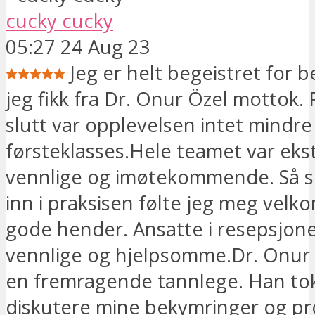
cucky cucky
05:27 24 Aug 23
Jeg er helt begeistret for 
jeg fikk fra Dr. Onur Özel mottok. F
slutt var opplevelsen intet mindr
førsteklasses.Hele teamet var eks
vennlige og imøtekommende. Så s
inn i praksisen følte jeg meg velk
gode hender. Ansatte i resepsjonen
vennlige og hjelpsomme.Dr. Onur 
en fremragende tannlege. Han tok s
diskutere mine bekymringer og pr