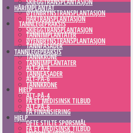
SKJEGGTRANSPLANTASJON
HÅRIMPLANTAT
ØYENBRYNSTRANSPLANTASJON
HÅRTRANSPLANTASJON
TANNLEGEPRAKSIS
SKJEGGTRANSPLANTASJON
TANNIMPLANTATER
ØYENBRYNSTRANSPLANTASJON
TANNFASADER
TANNLEGEPRAKSIS
TANNKRONE
TANNIMPLANTATER
ALT-PÅ-4
TANNFASADER
ALT-PÅ-6
TANNKRONE
HJELP
ALT-PÅ-4
FÅ ET MEDISINSK TILBUD
ALT-PÅ-6
FÅ FINANSIERING
HJELP
OFTE STILTE SPØRSMÅL
FÅ ET MEDISINSK TILBUD