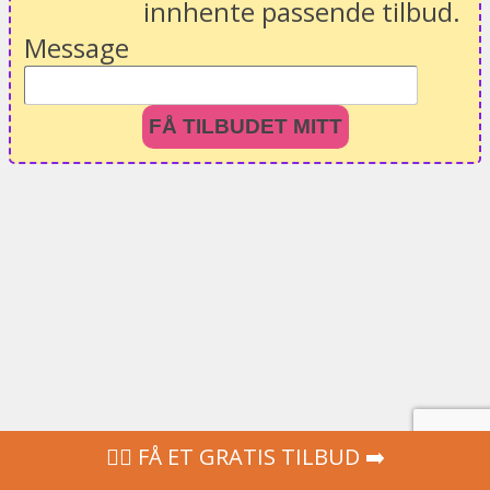
innhente passende tilbud.
Message
FÅ TILBUDET MITT
‍👩‍⚕ FÅ ET GRATIS TILBUD ➡️