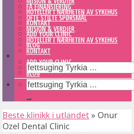
MISJON & VERDIER
FÅ FINANSIERING
HOTELLER I NÆRHETEN AV SYKEHUS
OFTE STILTE SPØRSMÅL
KONTAKT
MISJON & VERDIER
ADD YOUR CLINIC
HOTELLER I NÆRHETEN AV SYKEHUS
BLOG
KONTAKT
ADD YOUR CLINIC
BLOG
Beste klinikk i utlandet
»
Onur
Ozel Dental Clinic