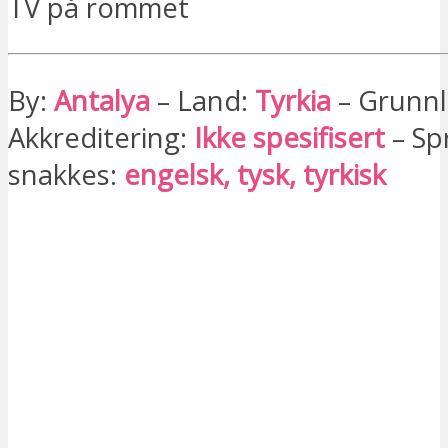
TV på rommet
By:
Antalya
– Land:
Tyrkia
– Grunnl
Akkreditering:
Ikke spesifisert
– Sp
snakkes:
engelsk, tysk, tyrkisk