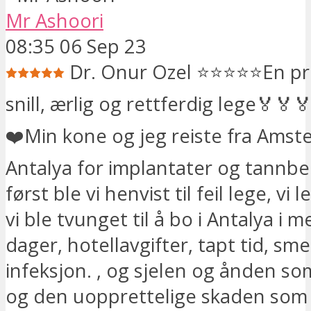
Mr Ashoori
08:35 06 Sep 23
Dr. Onur Ozel ⭐⭐⭐⭐⭐En pro
snill, ærlig og rettferdig lege🏅🏅
❤️Min kone og jeg reiste fra Amste
Antalya for implantater og tannbe
først ble vi henvist til feil lege, vi 
vi ble tvunget til å bo i Antalya i 
dager, hotellavgifter, tapt tid, sm
infeksjon. , og sjelen og ånden so
og den uopprettelige skaden som 