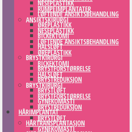
NESEPLASTIKK
RUMPEIMPLANTATER
LØFTENDE ANSIKTSBEHANDLING
ANSIKTSKIRURGI
ØREPLASTIKK
NESEPLASTIKK
BICKEKTOMI
LØFTENDE ANSIKTSBEHANDLING
HALSLØFT
ØREPLASTIKK
BRYSTKIRURGI
BICKEKTOMI
BRYSTFORSTØRRELSE
HALSLØFT
BRYSTREDUKSJON
BRYSTKIRURGI
BRYSTLØFT
BRYSTFORSTØRRELSE
GYNEKOMASTI
BRYSTREDUKSJON
HÅRIMPLANTAT
BRYSTLØFT
HÅRTRANSPLANTASJON
GYNEKOMASTI