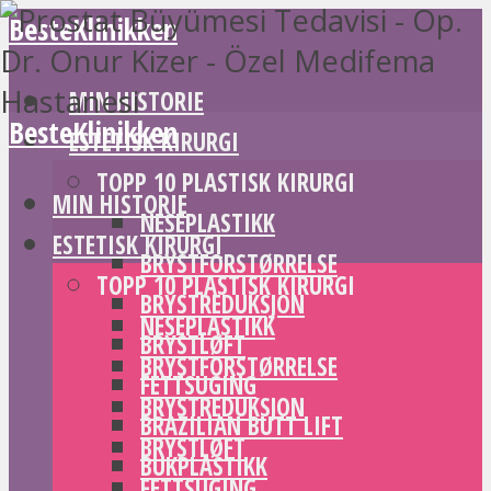
BesteKlinikken
MIN HISTORIE
BesteKlinikken
ESTETISK KIRURGI
TOPP 10 PLASTISK KIRURGI
MIN HISTORIE
NESEPLASTIKK
ESTETISK KIRURGI
BRYSTFORSTØRRELSE
TOPP 10 PLASTISK KIRURGI
BRYSTREDUKSJON
NESEPLASTIKK
BRYSTLØFT
BRYSTFORSTØRRELSE
FETTSUGING
BRYSTREDUKSJON
BRAZILIAN BUTT LIFT
BRYSTLØFT
BUKPLASTIKK
FETTSUGING