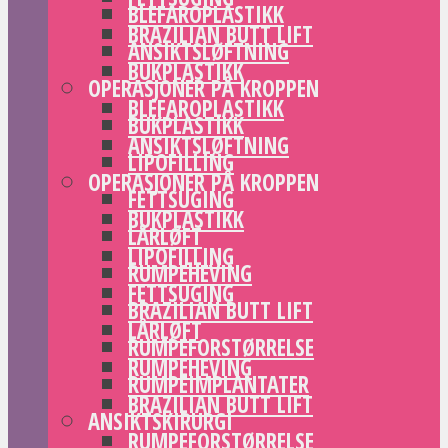
BLEFAROPLASTIKK
BRAZILIAN BUTT LIFT
ANSIKTSLØFTNING
BUKPLASTIKK
OPERASJONER PÅ KROPPEN
BLEFAROPLASTIKK
BUKPLASTIKK
ANSIKTSLØFTNING
LIPOFILLING
OPERASJONER PÅ KROPPEN
FETTSUGING
BUKPLASTIKK
LÅRLØFT
LIPOFILLING
RUMPEHEVING
FETTSUGING
BRAZILIAN BUTT LIFT
LÅRLØFT
RUMPEFORSTØRRELSE
RUMPEHEVING
RUMPEIMPLANTATER
BRAZILIAN BUTT LIFT
ANSIKTSKIRURGI
RUMPEFORSTØRRELSE