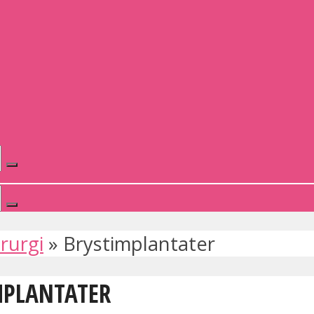
irurgi
»
Brystimplantater
IMPLANTATER