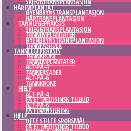
SKJEGGTRANSPLANTASJON
HÅRIMPLANTAT
ØYENBRYNSTRANSPLANTASJON
HÅRTRANSPLANTASJON
TANNLEGEPRAKSIS
SKJEGGTRANSPLANTASJON
TANNIMPLANTATER
ØYENBRYNSTRANSPLANTASJON
TANNFASADER
TANNLEGEPRAKSIS
TANNKRONE
TANNIMPLANTATER
ALT-PÅ-4
TANNFASADER
ALT-PÅ-6
TANNKRONE
HJELP
ALT-PÅ-4
FÅ ET MEDISINSK TILBUD
ALT-PÅ-6
FÅ FINANSIERING
HJELP
OFTE STILTE SPØRSMÅL
FÅ ET MEDISINSK TILBUD