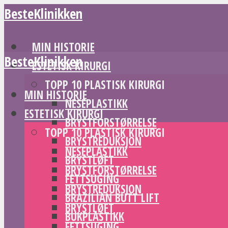
BesteKlinikken
MIN HISTORIE
BesteKlinikken
ESTETISK KIRURGI
TOPP 10 PLASTISK KIRURGI
MIN HISTORIE
NESEPLASTIKK
ESTETISK KIRURGI
BRYSTFORSTØRRELSE
TOPP 10 PLASTISK KIRURGI
BRYSTREDUKSJON
NESEPLASTIKK
BRYSTLØFT
BRYSTFORSTØRRELSE
FETTSUGING
BRYSTREDUKSJON
BRAZILIAN BUTT LIFT
BRYSTLØFT
BUKPLASTIKK
FETTSUGING