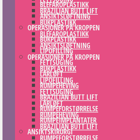
BLEFAROPLASTIKK
BRAZILIAN BUTT LIFT
ANSIKTSLØFTNING
BUKPLASTIKK
OPERASJONER PÅ KROPPEN
BLEFAROPLASTIKK
BUKPLASTIKK
ANSIKTSLØFTNING
LIPOFILLING
OPERASJONER PÅ KROPPEN
FETTSUGING
BUKPLASTIKK
LÅRLØFT
LIPOFILLING
RUMPEHEVING
FETTSUGING
BRAZILIAN BUTT LIFT
LÅRLØFT
RUMPEFORSTØRRELSE
RUMPEHEVING
RUMPEIMPLANTATER
BRAZILIAN BUTT LIFT
ANSIKTSKIRURGI
RUMPEFORSTØRRELSE