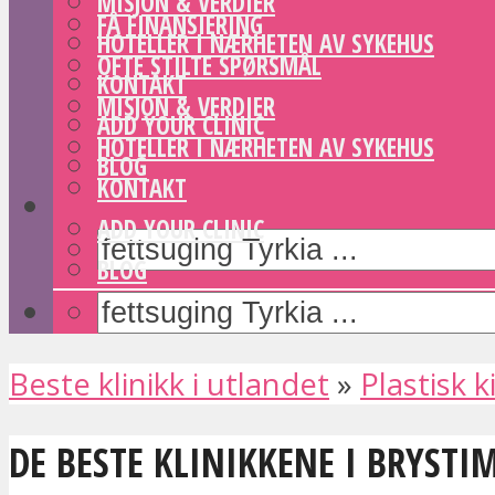
MISJON & VERDIER
FÅ FINANSIERING
HOTELLER I NÆRHETEN AV SYKEHUS
OFTE STILTE SPØRSMÅL
KONTAKT
MISJON & VERDIER
ADD YOUR CLINIC
HOTELLER I NÆRHETEN AV SYKEHUS
BLOG
KONTAKT
ADD YOUR CLINIC
BLOG
Beste klinikk i utlandet
»
Plastisk k
DE BESTE KLINIKKENE I BRYST