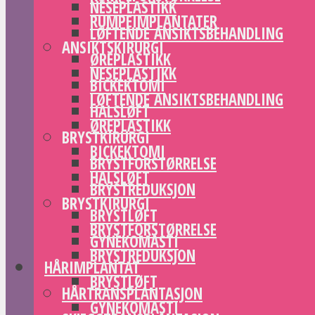
NESEPLASTIKK
RUMPEIMPLANTATER
LØFTENDE ANSIKTSBEHANDLING
ANSIKTSKIRURGI
ØREPLASTIKK
NESEPLASTIKK
BICKEKTOMI
LØFTENDE ANSIKTSBEHANDLING
HALSLØFT
ØREPLASTIKK
BRYSTKIRURGI
BICKEKTOMI
BRYSTFORSTØRRELSE
HALSLØFT
BRYSTREDUKSJON
BRYSTKIRURGI
BRYSTLØFT
BRYSTFORSTØRRELSE
GYNEKOMASTI
BRYSTREDUKSJON
HÅRIMPLANTAT
BRYSTLØFT
HÅRTRANSPLANTASJON
GYNEKOMASTI